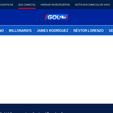
S NOTICAS
GOL CARACOL
UNIDAD INVESTIGATIVA
NOTICIAS CARACOL EN VIVO
INO
MILLONARIOS
JAMES RODRÍGUEZ
NÉSTOR LORENZO
SE
PUBLICIDAD