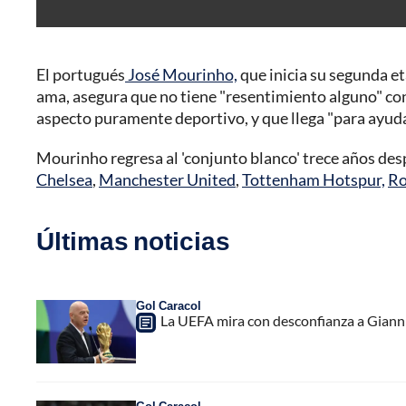
El portugués
José Mourinho,
que inicia su segunda et
ama, asegura que no tiene "resentimiento alguno" co
aspecto puramente deportivo, y que llega "para ayudar 
Mourinho regresa al 'conjunto blanco' trece años des
Chelsea
,
Manchester United
,
Tottenham Hotspur,
R
Últimas noticias
Gol Caracol
La UEFA mira con desconfianza a Gianni 