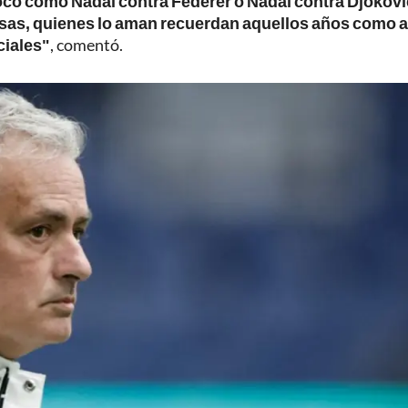
oco como Nadal contra Federer o Nadal contra Djokovi
sas, quienes lo aman recuerdan aquellos años como 
ciales"
, comentó.