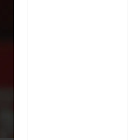
X
Whatsapp