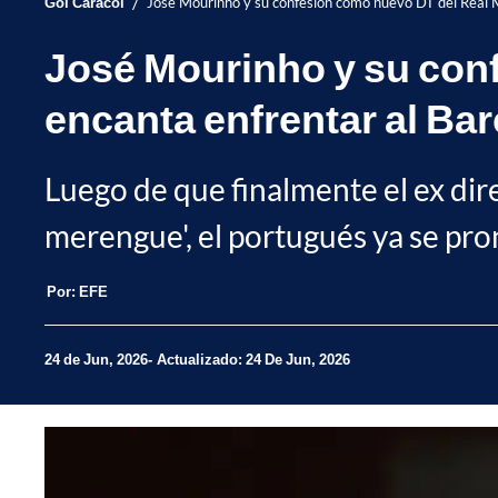
/
Gol Caracol
José Mourinho y su confesión como nuevo DT del Real M
José Mourinho y su con
encanta enfrentar al Ba
Luego de que finalmente el ex dire
merengue', el portugués ya se pron
Por:
EFE
24 de Jun, 2026
Actualizado: 24 De Jun, 2026