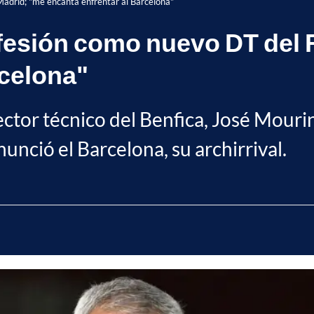
adrid; "me encanta enfrentar al Barcelona"
fesión como nuevo DT del 
rcelona"
ctor técnico del Benfica, José Mourinho
unció el Barcelona, su archirrival.