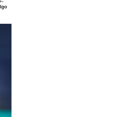
c.
algo