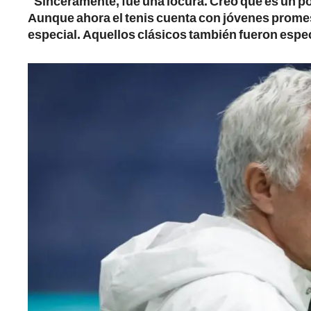
"Sinceramente, fue una locura. Creo que es un p
Aunque ahora el tenis cuenta con jóvenes prome
especial. Aquellos clásicos también fueron espe