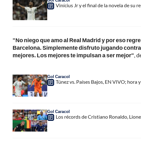
Gol Caracol
Vinícius Jr y el final de la novela de su 
"No niego que amo al Real Madrid y por eso regre
Barcelona. Simplemente disfruto jugando contra e
mejores. Los mejores te impulsan a ser mejor"
, 
Gol Caracol
Túnez vs. Países Bajos, EN VIVO; hora y
Gol Caracol
Los récords de Cristiano Ronaldo, Lion