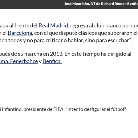
José Mourinho, DT de Richard Ríos en Benfi
apa al frente del
Real Madrid
, regresa al club blanco porqu
n el
Barcelona,
con el que disputó clásicos que superaron el
a todos y no para criticar o hablar, sino para escuchar".
pués de su marcha en 2013. En este tiempo ha dirigido al
oma
,
Fenerbahce
y
Benfica.
Infantino, presidente de FIFA; "intentó desfigurar el fútbol"