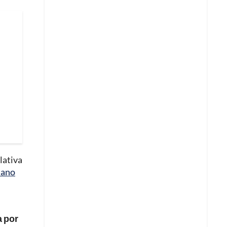
lativa
iano
a por