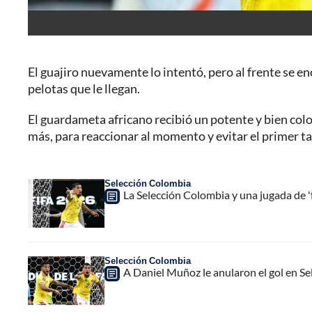
El guajiro nuevamente lo intentó, pero al frente se e
pelotas que le llegan.
El guardameta africano recibió un potente y bien col
más, para reaccionar al momento y evitar el primer tant
Selección Colombia
La Selección Colombia y una jugada de 'f
Selección Colombia
A Daniel Muñoz le anularon el gol en S