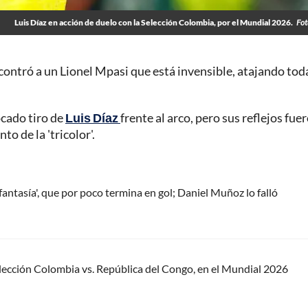
Luis Díaz en acción de duelo con la Selección Colombia, por el Mundial 2026.
Fot
ncontró a un Lionel Mpasi que está invensible, atajando tod
ocado tiro de
Luis Díaz
frente al arco, pero sus reflejos fue
o de la 'tricolor'.
antasía', que por poco termina en gol; Daniel Muñoz lo falló
elección Colombia vs. República del Congo, en el Mundial 2026