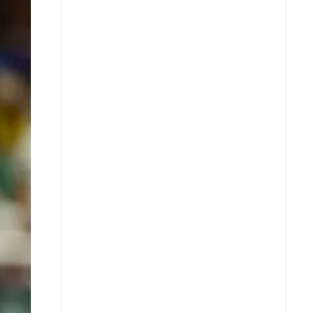
X
Whatsapp