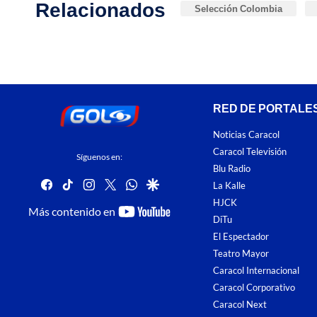
Relacionados
Selección Colombia
RED DE PORTALE
Noticias Caracol
Caracol Televisión
Síguenos en:
Blu Radio
facebook
tiktok
instagram
twitter
whatsapp
google
La Kalle
HJCK
youtube-
Más contenido en
DiTu
footer
El Espectador
Teatro Mayor
Caracol Internacional
Caracol Corporativo
Caracol Next