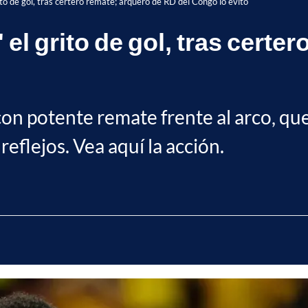
rito de gol, tras certero remate; arquero de RD del Congo lo evitó
 el grito de gol, tras cert
on potente remate frente al arco, que
eflejos. Vea aquí la acción.