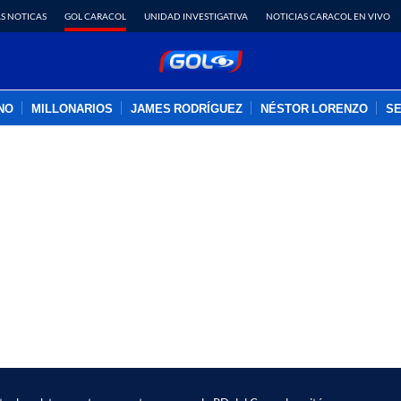
S NOTICAS
GOL CARACOL
UNIDAD INVESTIGATIVA
NOTICIAS CARACOL EN VIVO
INO
MILLONARIOS
JAMES RODRÍGUEZ
NÉSTOR LORENZO
SE
PUBLICIDAD