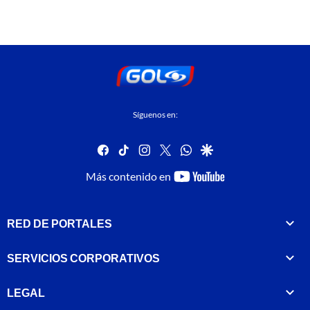
Síguenos en:
facebook
tiktok
instagram
twitter
whatsapp
google
youtube-
Más contenido en
footer
RED DE PORTALES
SERVICIOS CORPORATIVOS
LEGAL