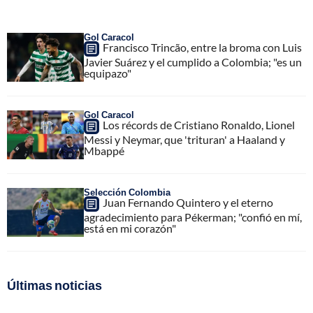
Gol Caracol
Francisco Trincão, entre la broma con Luis
Javier Suárez y el cumplido a Colombia; "es un
equipazo"
Gol Caracol
Los récords de Cristiano Ronaldo, Lionel
Messi y Neymar, que 'trituran' a Haaland y
Mbappé
Selección Colombia
Juan Fernando Quintero y el eterno
agradecimiento para Pékerman; "confió en mí,
está en mi corazón"
Últimas noticias