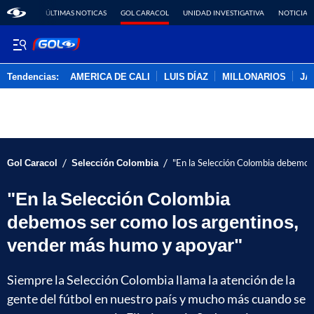
ÚLTIMAS NOTICAS
GOL CARACOL
UNIDAD INVESTIGATIVA
NOTICIAS
Tendencias:
AMERICA DE CALI
LUIS DÍAZ
MILLONARIOS
JA
PUBLICIDAD
/
/
Gol Caracol
Selección Colombia
"En la Selección Colombia debemos
"En la Selección Colombia
debemos ser como los argentinos,
vender más humo y apoyar"
Siempre la Selección Colombia llama la atención de la
gente del fútbol en nuestro país y mucho más cuando se