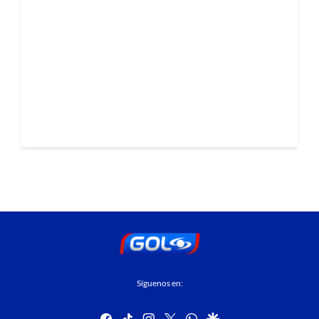
Síguenos en:
facebook
tiktok
instagram
twitter
whatsapp
google