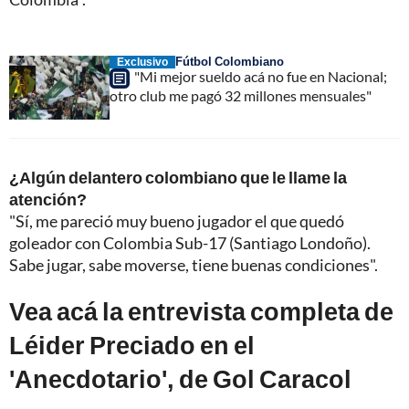
Fútbol Colombiano
Exclusivo
"Mi mejor sueldo acá no fue en Nacional;
otro club me pagó 32 millones mensuales"
¿Algún delantero colombiano que le llame la
atención?
"Sí, me pareció muy bueno jugador el que quedó
goleador con Colombia Sub-17 (Santiago Londoño).
Sabe jugar, sabe moverse, tiene buenas condiciones".
Vea acá la entrevista completa de
Léider Preciado en el
'Anecdotario', de Gol Caracol