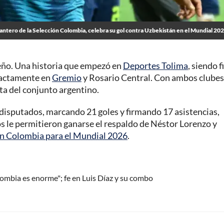
ntero de la Selección Colombia, celebra su gol contra Uzbekistán en el Mundial 20
eño. Una historia que empezó en
Deportes Tolima
, siendo f
exactamente en
Gremio
y Rosario Central. Con ambos clubes
ta del conjunto argentino.
s disputados, marcando 21 goles y firmando 17 asistencias,
 le permitieron ganarse el respaldo de Néstor Lorenzo y
ón Colombia para el Mundial 2026
.
lombia es enorme"; fe en Luis Díaz y su combo