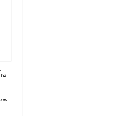
.
 ha
o es