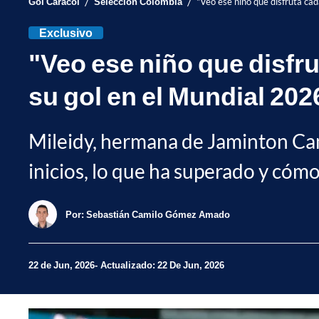
/
/
Gol Caracol
Selección Colombia
"Veo ese niño que disfruta cad
Exclusivo
"Veo ese niño que disfru
su gol en el Mundial 202
Mileidy, hermana de Jaminton Camp
inicios, lo que ha superado y cóm
Por:
Sebastián Camilo Gómez Amado
22 de Jun, 2026
Actualizado: 22 De Jun, 2026