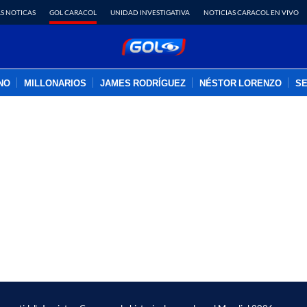
S NOTICAS
GOL CARACOL
UNIDAD INVESTIGATIVA
NOTICIAS CARACOL EN VIVO
INO
MILLONARIOS
JAMES RODRÍGUEZ
NÉSTOR LORENZO
SE
PUBLICIDAD