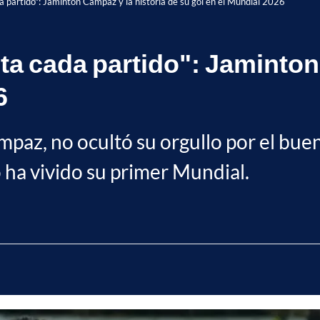
a partido": Jaminton Campaz y la historia de su gol en el Mundial 2026
ta cada partido": Jaminton
6
az, no ocultó su orgullo por el buen 
o ha vivido su primer Mundial.