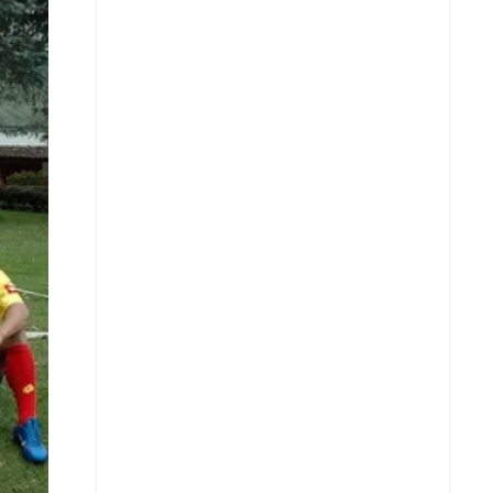
X
Whatsapp