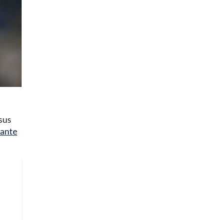
 sus
cante