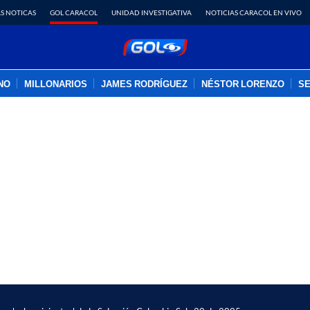
S NOTICAS
GOL CARACOL
UNIDAD INVESTIGATIVA
NOTICIAS CARACOL EN VIVO
INO
MILLONARIOS
JAMES RODRÍGUEZ
NÉSTOR LORENZO
SE
PUBLICIDAD