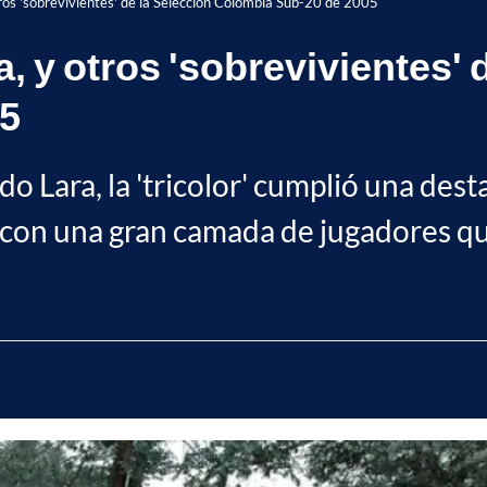
tros 'sobrevivientes' de la Selección Colombia Sub-20 de 2005
, y otros 'sobrevivientes' 
05
do Lara, la 'tricolor' cumplió una dest
o con una gran camada de jugadores qu