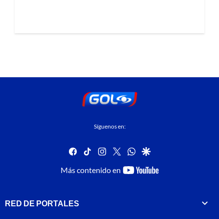
Síguenos en:
facebook
tiktok
instagram
twitter
whatsapp
google
youtube-
Más contenido en
footer
RED DE PORTALES