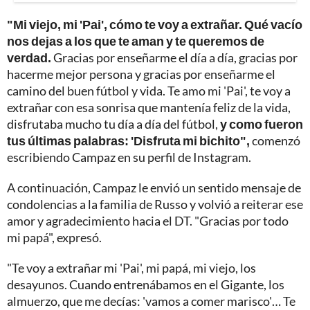
"Mi viejo, mi 'Pai', cómo te voy a extrañar. Qué vacío
nos dejas a los que te aman y te queremos de
verdad.
Gracias por enseñarme el día a día, gracias por
hacerme mejor persona y gracias por enseñarme el
camino del buen fútbol y vida. Te amo mi 'Pai', te voy a
extrañar con esa sonrisa que mantenía feliz de la vida,
disfrutaba mucho tu día a día del fútbol,
y como fueron
tus últimas palabras: 'Disfruta mi bichito",
comenzó
escribiendo Campaz en su perfil de Instagram.
A continuación, Campaz le envió un sentido mensaje de
condolencias a la familia de Russo y volvió a reiterar ese
amor y agradecimiento hacia el DT. "Gracias por todo
mi papá", expresó.
"Te voy a extrañar mi 'Pai', mi papá, mi viejo, los
desayunos. Cuando entrenábamos en el Gigante, los
almuerzo, que me decías: 'vamos a comer marisco'… Te