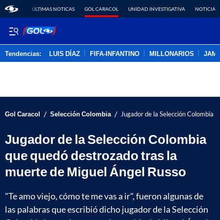
ÚLTIMAS NOTICAS
GOL CARACOL
UNIDAD INVESTIGATIVA
NOTICIAS
Tendencias:
LUIS DÍAZ
FIFA-INFANTINO
MILLONARIOS
JAM
PUBLICIDAD
/
/
Gol Caracol
Selección Colombia
Jugador de la Selección Colombia q
Jugador de la Selección Colombia
que quedó destrozado tras la
muerte de Miguel Ángel Russo
"Te amo viejo, cómo te me vas a ir", fueron algunas de
las palabras que escribió dicho jugador de la Selección