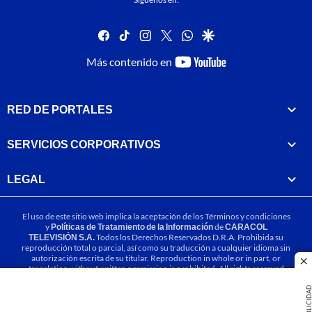
facebook
tiktok
instagram
twitter
whatsapp
google
youtube-
Más contenido en
footer
RED DE PORTALES
SERVICIOS CORPORATIVOS
LEGAL
El uso de este sitio web implica la aceptación de los
Términos y condiciones
y
Políticas de Tratamiento de la Información
de
CARACOL
TELEVISIÓN S.A.
Todos los Derechos Reservados D.R.A. Prohibida su
reproducción total o parcial, así como su traducción a cualquier idioma sin
autorización escrita de su titular. Reproduction in whole or in part, or
cl
translation without written permission is prohibited. All rights reserved
2025.
PUBLICIDA
MIEMBRO DE: