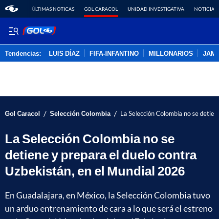
ÚLTIMAS NOTICAS
GOL CARACOL
UNIDAD INVESTIGATIVA
NOTICIAS
Tendencias:
LUIS DÍAZ
FIFA-INFANTINO
MILLONARIOS
JAM
PUBLICIDAD
/
/
Gol Caracol
Selección Colombia
La Selección Colombia no se detien
La Selección Colombia no se
detiene y prepara el duelo contra
Uzbekistán, en el Mundial 2026
En Guadalajara, en México, la Selección Colombia tuvo
un arduo entrenamiento de cara a lo que será el estreno