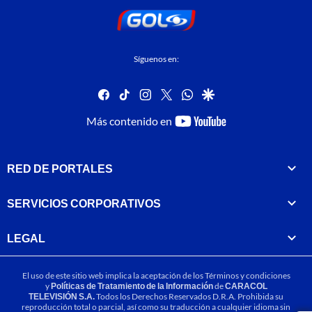
Síguenos en:
facebook
tiktok
instagram
twitter
whatsapp
google
youtube-
Más contenido en
footer
RED DE PORTALES
SERVICIOS CORPORATIVOS
LEGAL
El uso de este sitio web implica la aceptación de los
Términos y condiciones
y
Políticas de Tratamiento de la Información
de
CARACOL
TELEVISIÓN S.A.
Todos los Derechos Reservados D.R.A. Prohibida su
reproducción total o parcial, así como su traducción a cualquier idioma sin