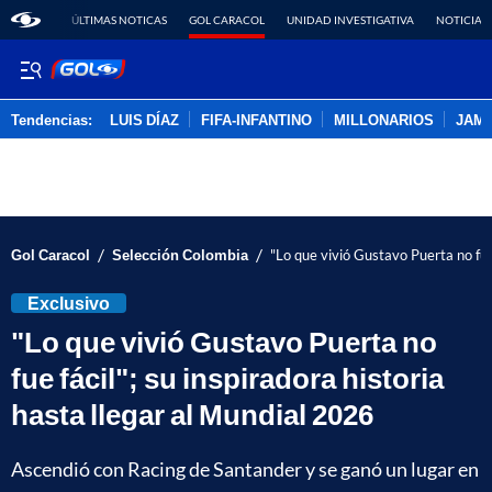
ÚLTIMAS NOTICAS
GOL CARACOL
UNIDAD INVESTIGATIVA
NOTICIAS
Tendencias:
LUIS DÍAZ
FIFA-INFANTINO
MILLONARIOS
JAM
PUBLICIDAD
/
/
Gol Caracol
Selección Colombia
"Lo que vivió Gustavo Puerta no fue 
Exclusivo
"Lo que vivió Gustavo Puerta no
fue fácil"; su inspiradora historia
hasta llegar al Mundial 2026
Ascendió con Racing de Santander y se ganó un lugar en