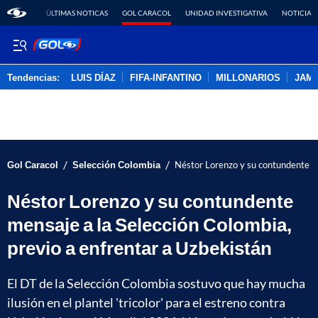
ÚLTIMAS NOTICAS
GOL CARACOL
UNIDAD INVESTIGATIVA
NOTICIAS
Tendencias:
LUIS DÍAZ
FIFA-INFANTINO
MILLONARIOS
JAM
PUBLICIDAD
/
/
Gol Caracol
Selección Colombia
Néstor Lorenzo y su contundente me
Néstor Lorenzo y su contundente
mensaje a la Selección Colombia,
previo a enfrentar a Uzbekistán
El DT de la Selección Colombia sostuvo que hay mucha
ilusión en el plantel 'tricolor' para el estreno contra