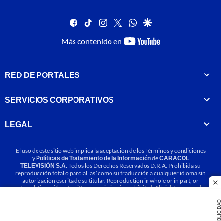
facebook
tiktok
instagram
twitter
whatsapp
google
youtube-
Más contenido en
footer
RED DE PORTALES
SERVICIOS CORPORATIVOS
LEGAL
El uso de este sitio web implica la aceptación de los
Términos y condiciones
y
Políticas de Tratamiento de la Información
de
CARACOL
TELEVISIÓN S.A.
Todos los Derechos Reservados D.R.A. Prohibida su
reproducción total o parcial, así como su traducción a cualquier idioma sin
autorización escrita de su titular. Reproduction in whole or in part, or
cl
translation without written permission is prohibited. All rights reserved
2025.
PUBLICIDA
MIEMBRO DE: