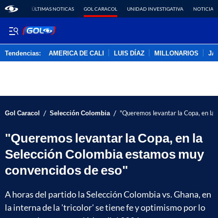
ÚLTIMAS NOTICAS
GOL CARACOL
UNIDAD INVESTIGATIVA
NOTICIAS
Tendencias:
AMERICA DE CALI
LUIS DÍAZ
MILLONARIOS
JA
PUBLICIDAD
/
/
Gol Caracol
Selección Colombia
"Queremos levantar la Copa, en la
"Queremos levantar la Copa, en la
Selección Colombia estamos muy
convencidos de eso"
A horas del partido la Selección Colombia vs. Ghana, en
la interna de la 'tricolor' se tiene fe y optimismo por lo