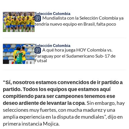
Selección Colombia
Mundialista con la Selección Colombia ya
tendría nuevo equipo en Brasil, falta poco
Selección Colombia
A qué hora juega HOY Colombia vs.
Paraguay por el Sudamericano Sub-17 de
Futsal
"Sí, nosotros estamos convencidos de ir partido a
partido.
Todos los equipos que estamos aquí
compitiendo para ser campeones tenemos ese
deseo ardiente de levantar la copa
. Sin embargo, hay
selecciones muy fuertes, con mucha madurez y una
amplia experiencia en la disputa de mundiales", dijo en
primera instancia Mojica.