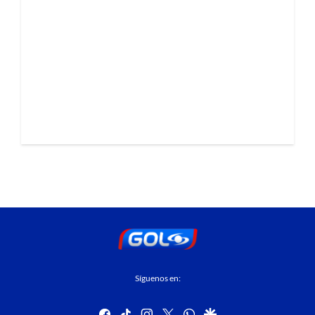
Síguenos en:
facebook
tiktok
instagram
twitter
whatsapp
google