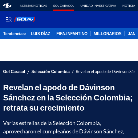
ÚLTIMAS NOTICAS
GOL CARACOL
UNIDAD INVESTIGATIVA
NOTICIAS
Tendencias:
LUIS DÍAZ
FIFA-INFANTINO
MILLONARIOS
JAM
PUBLICIDAD
/
/
Gol Caracol
Selección Colombia
Revelan el apodo de Dávinson Sánch
Revelan el apodo de Dávinson
Sánchez en la Selección Colombia;
retrata su crecimiento
Varias estrellas de la Selección Colombia,
aprovecharon el cumpleaños de Dávinson Sánchez,