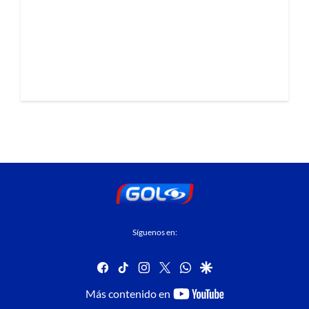
Síguenos en:
facebook
tiktok
instagram
twitter
whatsapp
google
youtube-
Más contenido en
footer