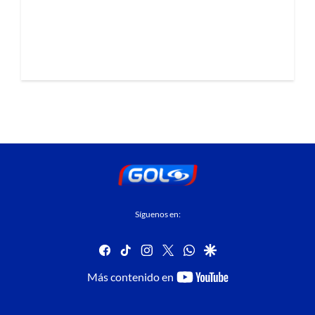
Síguenos en:
facebook
tiktok
instagram
twitter
whatsapp
google
youtube-
Más contenido en
footer