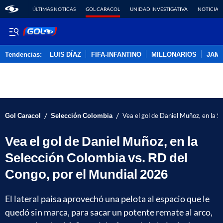
ÚLTIMAS NOTICAS
GOL CARACOL
UNIDAD INVESTIGATIVA
NOTICIAS
Tendencias:
LUIS DÍAZ
FIFA-INFANTINO
MILLONARIOS
JAM
PUBLICIDAD
/
/
Gol Caracol
Selección Colombia
Vea el gol de Daniel Muñoz, en la 
Vea el gol de Daniel Muñoz, en la
Selección Colombia vs. RD del
Congo, por el Mundial 2026
El lateral paisa aprovechó una pelota al espacio que le
quedó sin marca, para sacar un potente remate al arco,