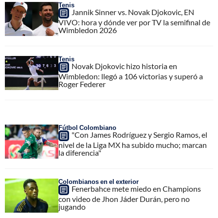
Tenis
Jannik Sinner vs. Novak Djokovic, EN
VIVO: hora y dónde ver por TV la semifinal de
Wimbledon 2026
Tenis
Novak Djokovic hizo historia en
Wimbledon: llegó a 106 victorias y superó a
Roger Federer
Fútbol Colombiano
"Con James Rodríguez y Sergio Ramos, el
nivel de la Liga MX ha subido mucho; marcan
la diferencia"
Colombianos en el exterior
Fenerbahce mete miedo en Champions
con video de Jhon Jáder Durán, pero no
jugando