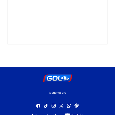
Síguenos en:
facebook
tiktok
instagram
twitter
whatsapp
google