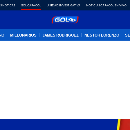
S NOTICAS
GOL CARACOL
UNIDAD INVESTIGATIVA
NOTICIAS CARACOL EN VIVO
INO
MILLONARIOS
JAMES RODRÍGUEZ
NÉSTOR LORENZO
SE
PUBLICIDAD