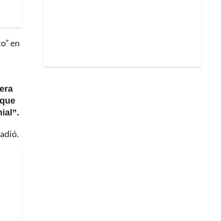
to” en
era
 que
ial”.
ñadió.