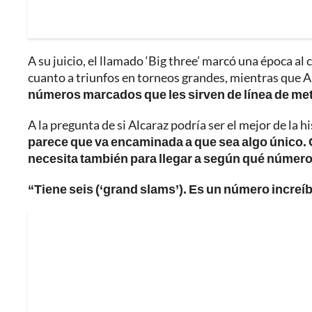
A su juicio, el llamado ‘Big three’ marcó una época 
cuanto a triunfos en torneos grandes, mientras que A
números marcados que les sirven de línea de met
A la pregunta de si Alcaraz podría ser el mejor de la 
parece que va encaminada a que sea algo único. O
necesita también para llegar a según qué números 
“Tiene seis (‘grand slams’). Es un número increíb