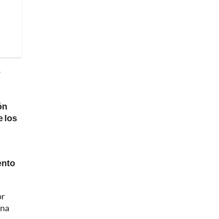
r
ón
e los
ento
or
una