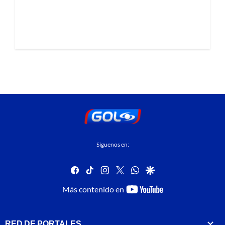
Síguenos en:
facebook
tiktok
instagram
twitter
whatsapp
google
youtube-
Más contenido en
footer
RED DE PORTALES