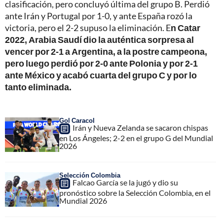
clasificación, pero concluyó última del grupo B. Perdió
ante Irán y Portugal por 1-0, y ante España rozó la
victoria, pero el 2-2 supuso la eliminación. E
n Catar
2022, Arabia Saudí dio la auténtica sorpresa al
vencer por 2-1 a Argentina, a la postre campeona,
pero luego perdió por 2-0 ante Polonia y por 2-1
ante México y acabó cuarta del grupo C y por lo
tanto eliminada.
Gol Caracol
Irán y Nueva Zelanda se sacaron chispas
en Los Ángeles; 2-2 en el grupo G del Mundial
2026
Selección Colombia
Falcao García se la jugó y dio su
pronóstico sobre la Selección Colombia, en el
Mundial 2026