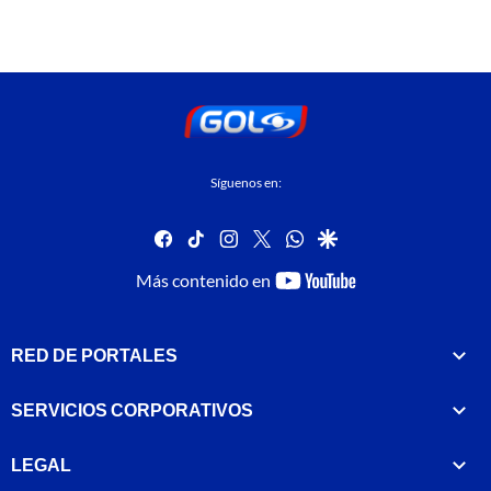
Síguenos en:
facebook
tiktok
instagram
twitter
whatsapp
google
youtube-
Más contenido en
footer
RED DE PORTALES
SERVICIOS CORPORATIVOS
LEGAL