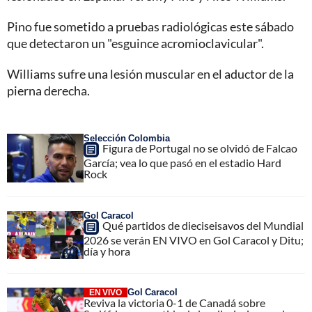
Pino fue sometido a pruebas radiológicas este sábado
que detectaron un "esguince acromioclavicular".
Williams sufre una lesión muscular en el aductor de la
pierna derecha.
Selección Colombia
Figura de Portugal no se olvidó de Falcao
García; vea lo que pasó en el estadio Hard
Rock
Gol Caracol
Qué partidos de dieciseisavos del Mundial
2026 se verán EN VIVO en Gol Caracol y Ditu;
día y hora
Gol Caracol
EN VIVO
Reviva la victoria 0-1 de Canadá sobre