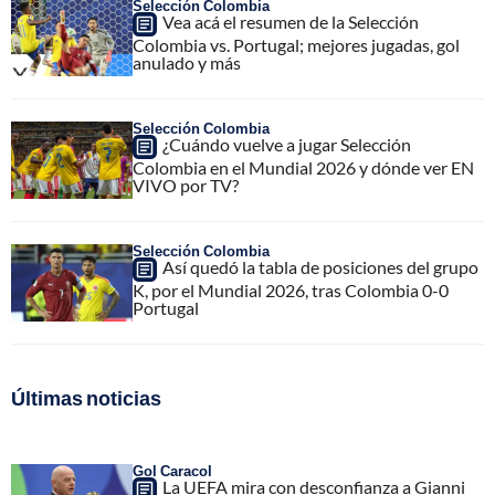
Selección Colombia
Vea acá el resumen de la Selección
Colombia vs. Portugal; mejores jugadas, gol
anulado y más
Selección Colombia
¿Cuándo vuelve a jugar Selección
Colombia en el Mundial 2026 y dónde ver EN
VIVO por TV?
Selección Colombia
Así quedó la tabla de posiciones del grupo
K, por el Mundial 2026, tras Colombia 0-0
Portugal
Últimas noticias
Gol Caracol
La UEFA mira con desconfianza a Gianni