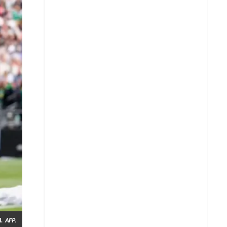
Whatsapp
.
AFP.