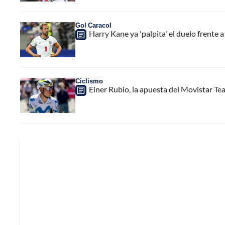
Gol Caracol
Harry Kane ya 'palpita' el duelo frente 
Ciclismo
Einer Rubio, la apuesta del Movistar Te