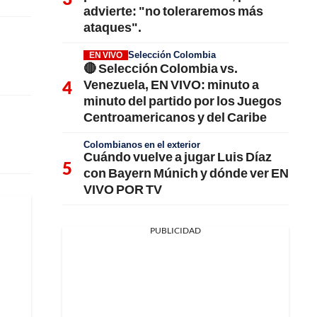
advierte: "no toleraremos más
ataques".
Selección Colombia
EN VIVO
🔴 Selección Colombia vs.
Venezuela, EN VIVO: minuto a
minuto del partido por los Juegos
Centroamericanos y del Caribe
Colombianos en el exterior
Cuándo vuelve a jugar Luis Díaz
con Bayern Múnich y dónde ver EN
VIVO POR TV
PUBLICIDAD