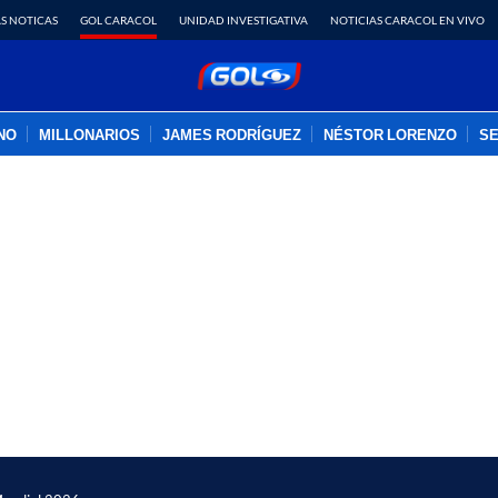
S NOTICAS
GOL CARACOL
UNIDAD INVESTIGATIVA
NOTICIAS CARACOL EN VIVO
INO
MILLONARIOS
JAMES RODRÍGUEZ
NÉSTOR LORENZO
SE
PUBLICIDAD