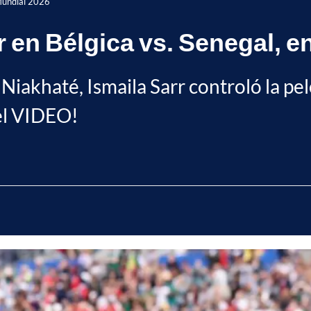
 Mundial 2026
rr en Bélgica vs. Senegal, e
iakhaté, Ismaila Sarr controló la pelo
 el VIDEO!