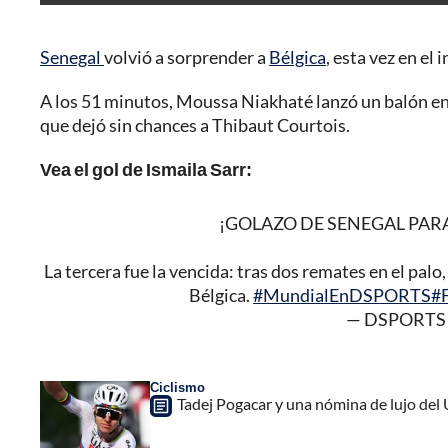
Senegal
volvió a sorprender a
Bélgica
, esta vez en el 
A los 51 minutos, Moussa Niakhaté lanzó un balón en 
que dejó sin chances a Thibaut Courtois.
Vea el gol de Ismaila Sarr:
¡GOLAZO DE SENEGAL PAR
La tercera fue la vencida: tras dos remates en el palo,
Bélgica.
#MundialEnDSPORTS
#
— DSPORTS 
Ciclismo
Tadej Pogacar y una nómina de lujo del