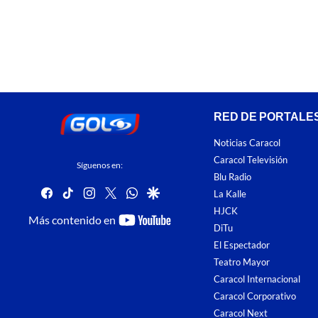
RED DE PORTALE
Noticias Caracol
Caracol Televisión
Síguenos en:
Blu Radio
facebook
tiktok
instagram
twitter
whatsapp
google
La Kalle
HJCK
youtube-
Más contenido en
DiTu
footer
El Espectador
Teatro Mayor
Caracol Internacional
Caracol Corporativo
Caracol Next