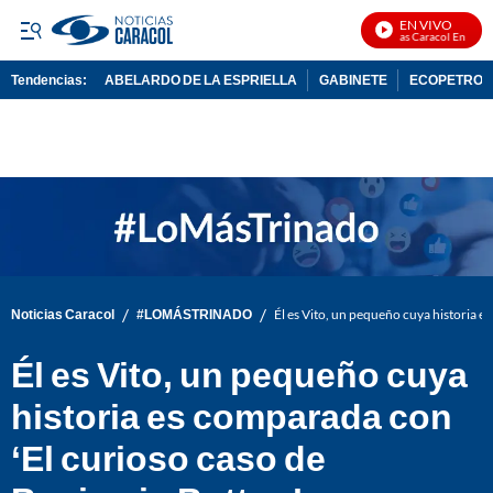
EN VIVO
Noticias Caracol En Vivo
Tendencias:
ABELARDO DE LA ESPRIELLA
GABINETE
ECOPETROL
PUBLICIDAD
/
/
Noticias Caracol
#LOMÁSTRINADO
Él es Vito, un pequeño cuya historia 
Él es Vito, un pequeño cuya
historia es comparada con
‘El curioso caso de