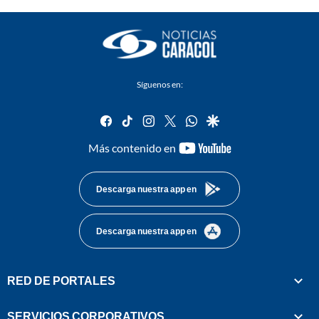
Síguenos en:
facebook
tiktok
instagram
twitter
whatsapp
google
youtube-
Más contenido en
footer
Descarga nuestra app en
Descarga nuestra app en
RED DE PORTALES
SERVICIOS CORPORATIVOS