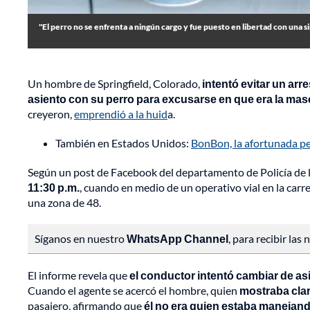
"El perro no se enfrenta a ningún cargo y fue puesto en libertad con una s
Un hombre de Springfield, Colorado,
intentó evitar un arr
asiento con su perro para excusarse en que era la mas
creyeron,
emprendió a la huid
a.
También en Estados Unidos:
BonBon, la afortunada pe
Según un post de Facebook del departamento de Policía de l
11:30 p.m.
, cuando en medio de un operativo vial en la carr
una zona de 48.
Síganos en nuestro
WhatsApp Channel
, para recibir las
El informe revela que
el conductor intentó cambiar de asi
Cuando el agente se acercó el hombre, quien
mostraba clar
pasajero, afirmando que
él no era quien estaba manejand