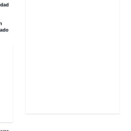
idad
n
dado