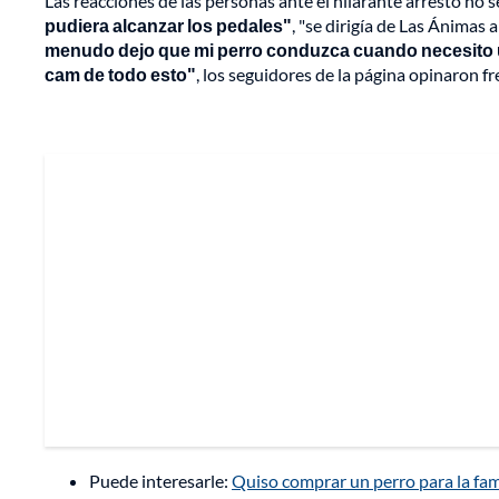
Las reacciones de las personas ante el hilarante arresto no
pudiera alcanzar los pedales"
, "se dirigía de Las Ánimas
menudo dejo que mi perro conduzca cuando necesito 
cam de todo esto"
, los seguidores de la página opinaron f
Puede interesarle:
Quiso comprar un perro para la famil