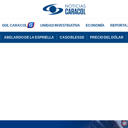
GOL CARACOL
UNIDAD INVESTIGATIVA
ECONOMÍA
REPORTA
ABELARDO DE LA ESPRIELLA
CASO BLESSD
PRECIO DEL DÓLAR
PUBLICIDAD