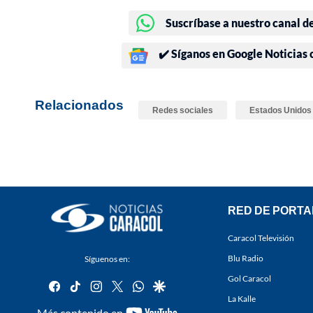
Suscríbase a nuestro canal d
✔️ Síganos en Google Noticias
Relacionados
Redes sociales
Estados Unidos
RED DE PORTA
Caracol Televisión
Blu Radio
Síguenos en:
Gol Caracol
facebook
tiktok
instagram
twitter
whatsapp
google
La Kalle
youtube-
Más contenido en