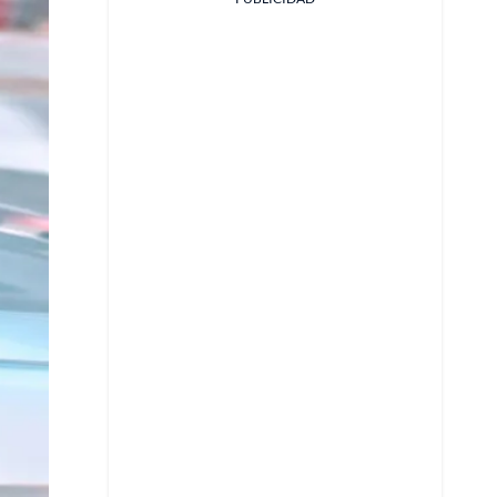
Facebook
X
Whatsapp
Copiar enlace
Telegram
LinkedIn