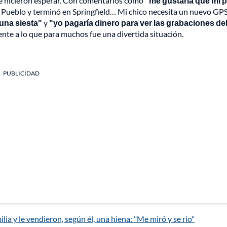
 se hicieron esperar. Con comentarios como
"me gustaría que mi 
 a Pueblo y terminó en Springfield… Mi chico necesita un nuevo GPS
una siesta"
y
"yo pagaría dinero para ver las grabaciones de
rente a lo que para muchos fue una divertida situación.
PUBLICIDAD
ia y le vendieron, según él, una hiena: "Me miró y se rio"