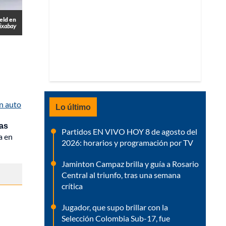
ield en
ixabay
n auto
Lo último
las
Partidos EN VIVO HOY 8 de agosto del
a en
2026: horarios y programación por TV
Jaminton Campaz brilla y guía a Rosario
Central al triunfo, tras una semana
crítica
Jugador, que supo brillar con la
Selección Colombia Sub-17, fue