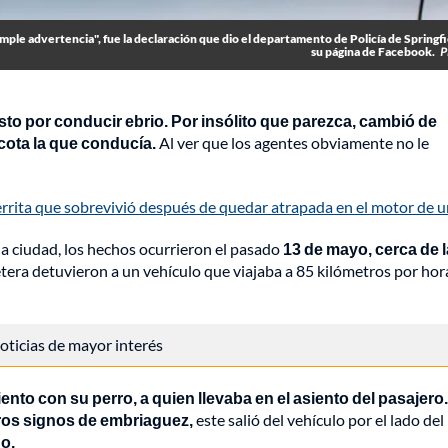
imple advertencia", fue la declaración que dio el departamento de Policía de Springf
su página de Facebook.
P
esto por conducir ebrio. Por insólito que parezca, cambió de
cota la que conducía.
Al ver que los agentes obviamente no le
rrita que sobrevivió después de quedar atrapada en el motor de u
a ciudad, los hechos ocurrieron el pasado
13 de mayo, cerca de 
etera detuvieron a un vehículo que viajaba a 85 kilómetros por hor
 noticias de mayor interés
ento con su perro, a quien llevaba en el asiento del pasajero.
os signos de embriaguez,
este salió del vehículo por el lado del
o.