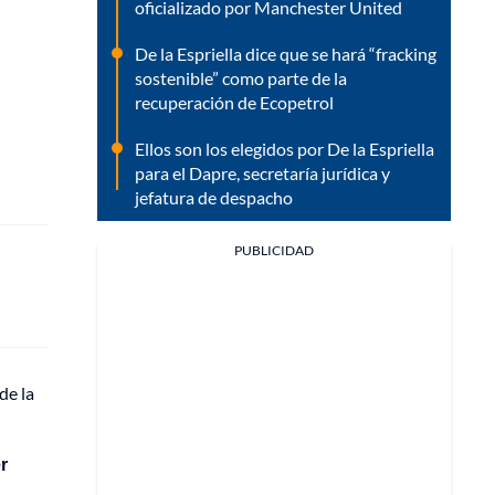
oficializado por Manchester United
De la Espriella dice que se hará “fracking
sostenible” como parte de la
recuperación de Ecopetrol
Ellos son los elegidos por De la Espriella
para el Dapre, secretaría jurídica y
jefatura de despacho
PUBLICIDAD
de la
r