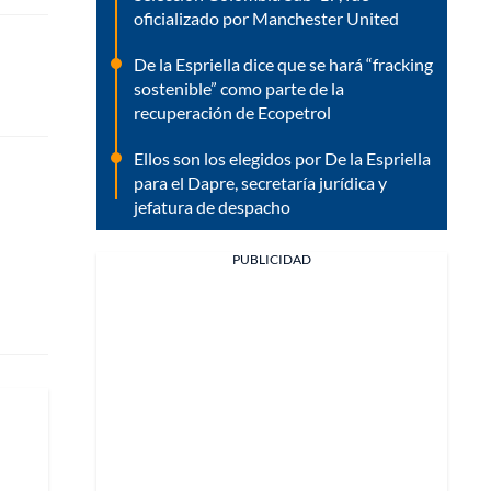
oficializado por Manchester United
De la Espriella dice que se hará “fracking
sostenible” como parte de la
recuperación de Ecopetrol
Ellos son los elegidos por De la Espriella
para el Dapre, secretaría jurídica y
jefatura de despacho
PUBLICIDAD