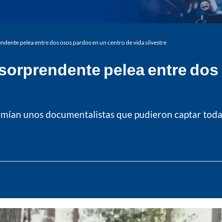
endente pelea entre dos osos pardos en un centro de vida silvestre
a sorprendente pelea entre do
rmían unos documentalistas que pudieron captar toda 