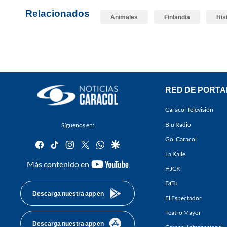
Relacionados
Animales
Finlandia
His
RED DE PORTA
Caracol Televisión
Blu Radio
Síguenos en:
Gol Caracol
facebook
tiktok
instagram
twitter
whatsapp
google
La Kalle
youtube-
Más contenido en
HJCK
footer
DiTu
Descarga nuestra app en
El Espectador
Teatro Mayor
Descarga nuestra app en