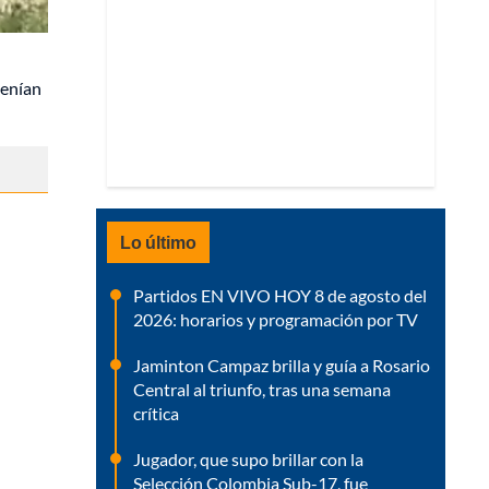
tenían
Lo último
Partidos EN VIVO HOY 8 de agosto del
2026: horarios y programación por TV
Jaminton Campaz brilla y guía a Rosario
Central al triunfo, tras una semana
crítica
Jugador, que supo brillar con la
Selección Colombia Sub-17, fue