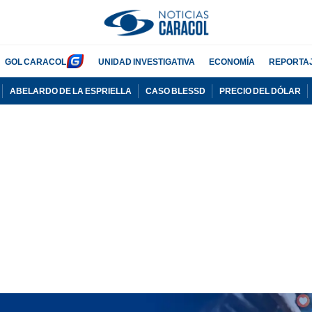
GOL CARACOL
UNIDAD INVESTIGATIVA
ECONOMÍA
REPORTA
ABELARDO DE LA ESPRIELLA
CASO BLESSD
PRECIO DEL DÓLAR
PUBLICIDAD