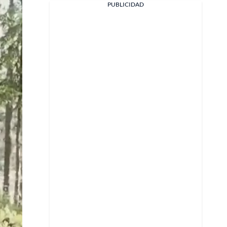
PUBLICIDAD
Facebook
X
Whatsapp
Copiar enlace
Telegram
LinkedIn