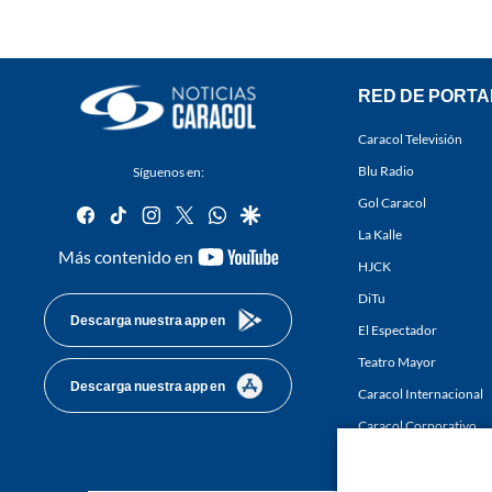
RED DE PORTA
Caracol Televisión
Blu Radio
Síguenos en:
Gol Caracol
facebook
tiktok
instagram
twitter
whatsapp
google
La Kalle
youtube-
Más contenido en
HJCK
footer
DiTu
Descarga nuestra app en
El Espectador
Teatro Mayor
Descarga nuestra app en
Caracol Internacional
Caracol Corporativo
Caracol Next