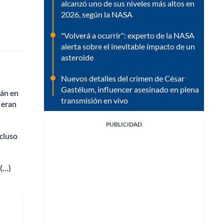
alcanzó uno de sus niveles más altos en
2026, según la NASA
"Volverá a ocurrir": experto de la NASA
alerta sobre el inevitable impacto de un
asteroide
Nuevos detalles del crimen de César
Gastélum, influencer asesinado en plena
tán en
transmisión en vivo
 eran
PUBLICIDAD
cluso
(…)