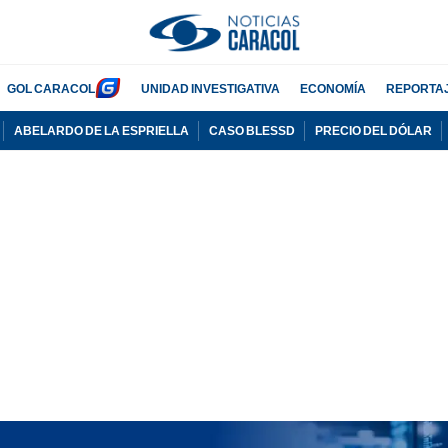
GOL CARACOL
UNIDAD INVESTIGATIVA
ECONOMÍA
REPORTA
ABELARDO DE LA ESPRIELLA
CASO BLESSD
PRECIO DEL DÓLAR
PUBLICIDAD