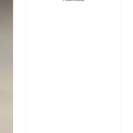
Facebook
X
Whatsapp
Copiar enlace
Telegram
LinkedIn