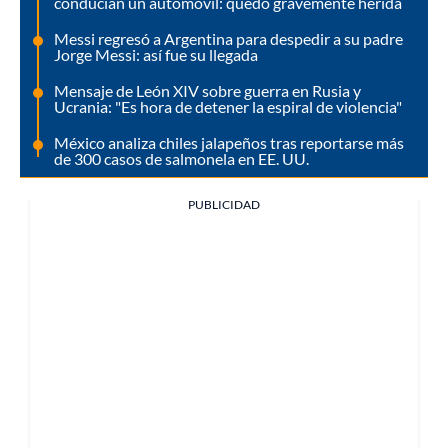
conducían un automóvil: quedó gravemente herida
Messi regresó a Argentina para despedir a su padre
Jorge Messi: así fue su llegada
Mensaje de León XIV sobre guerra en Rusia y
Ucrania: "Es hora de detener la espiral de violencia"
México analiza chiles jalapeños tras reportarse más
de 300 casos de salmonela en EE. UU.
PUBLICIDAD