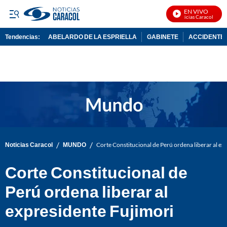
EN VIVO
Noticias Caracol En Viv
Tendencias:
ABELARDO DE LA ESPRIELLA
GABINETE
ACCIDENTE 
PUBLICIDAD
/
/
Noticias Caracol
MUNDO
Corte Constitucional de Perú ordena liberar al ex
Corte Constitucional de
Perú ordena liberar al
expresidente Fujimori