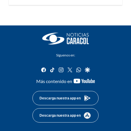
Síguenos en:
facebook
tiktok
instagram
twitter
whatsapp
google
youtube-
Más contenido en
footer
Descarga nuestra app en
Descarga nuestra app en