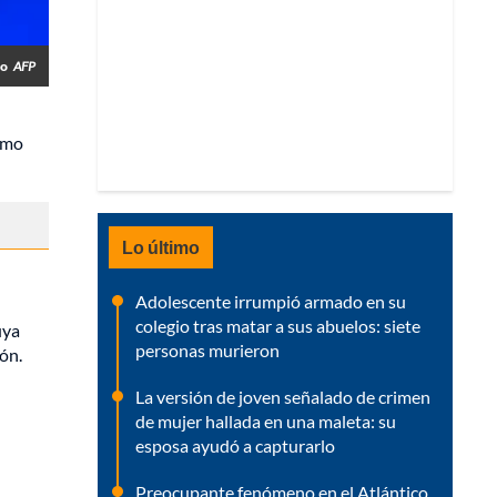
ro
AFP
emo
Lo último
Adolescente irrumpió armado en su
colegio tras matar a sus abuelos: siete
uya
personas murieron
ón.
La versión de joven señalado de crimen
de mujer hallada en una maleta: su
esposa ayudó a capturarlo
Preocupante fenómeno en el Atlántico