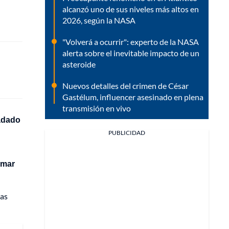
alcanzó uno de sus niveles más altos en
2026, según la NASA
"Volverá a ocurrir": experto de la NASA
alerta sobre el inevitable impacto de un
asteroide
Nuevos detalles del crimen de César
Gastélum, influencer asesinado en plena
transmisión en vivo
ladado
PUBLICIDAD
amar
las