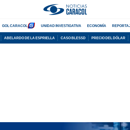
GOL CARACOL
UNIDAD INVESTIGATIVA
ECONOMÍA
REPORTA
ABELARDO DE LA ESPRIELLA
CASO BLESSD
PRECIO DEL DÓLAR
PUBLICIDAD