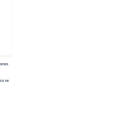
iones
co se