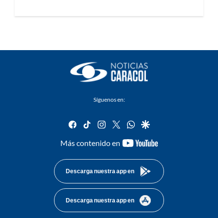
Síguenos en:
facebook
tiktok
instagram
twitter
whatsapp
google
youtube-
Más contenido en
footer
Descarga nuestra app en
Descarga nuestra app en