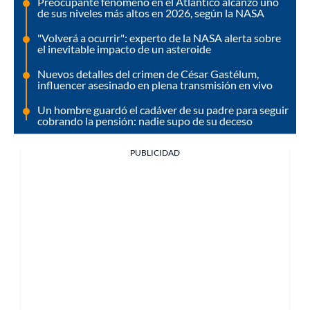
Preocupante fenómeno en el Atlántico alcanzó uno
de sus niveles más altos en 2026, según la NASA
"Volverá a ocurrir": experto de la NASA alerta sobre
el inevitable impacto de un asteroide
Nuevos detalles del crimen de César Gastélum,
influencer asesinado en plena transmisión en vivo
Un hombre guardó el cadáver de su padre para seguir
cobrando la pensión: nadie supo de su deceso
PUBLICIDAD