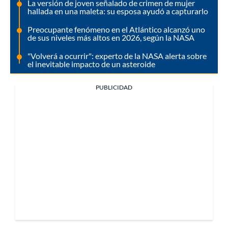
La versión de joven señalado de crimen de mujer
hallada en una maleta: su esposa ayudó a capturarlo
Preocupante fenómeno en el Atlántico alcanzó uno
de sus niveles más altos en 2026, según la NASA
"Volverá a ocurrir": experto de la NASA alerta sobre
el inevitable impacto de un asteroide
PUBLICIDAD