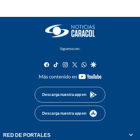
Síguenos en:
facebook
tiktok
instagram
twitter
whatsapp
google
youtube-
Más contenido en
footer
Descarga nuestra app en
Descarga nuestra app en
RED DE PORTALES