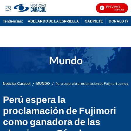
EN VIVO
Noticias Cara
Tendencias:
ABELARDO DE LA ESPRIELLA
GABINETE
DONALD TR
PUBLICIDAD
/
/
Noticias Caracol
MUNDO
Perú espera la proclamación de Fujimori como ga
Perú espera la
proclamación de Fujimori
como ganadora de las