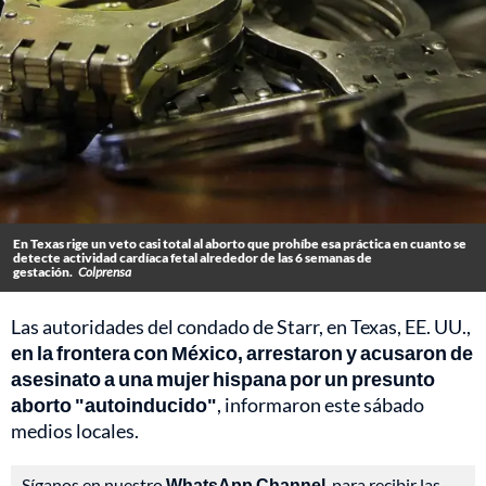
En Texas rige un veto casi total al aborto que prohíbe esa práctica en cuanto se
detecte actividad cardíaca fetal alrededor de las 6 semanas de
gestación.
Colprensa
Las autoridades del condado de Starr, en Texas, EE. UU.,
en la frontera con México, arrestaron y acusaron de
asesinato a una mujer hispana por un presunto
aborto "autoinducido"
, informaron este sábado
medios locales.
Síganos en nuestro
WhatsApp Channel
, para recibir las