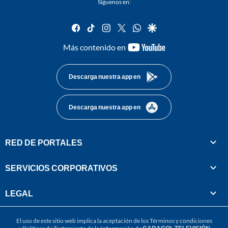
Síguenos en:
facebook
tiktok
instagram
twitter
whatsapp
google
youtube-
Más contenido en
footer
Descarga nuestra app en
Descarga nuestra app en
RED DE PORTALES
SERVICIOS CORPORATIVOS
LEGAL
El uso de este sitio web implica la aceptación de los
Términos y condiciones