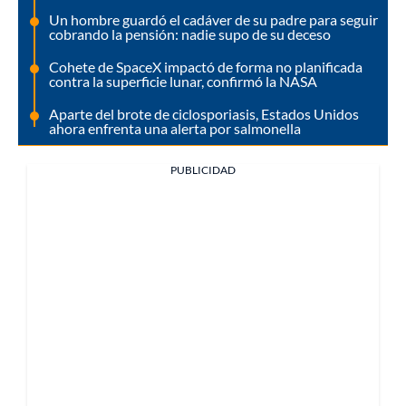
Un hombre guardó el cadáver de su padre para seguir
cobrando la pensión: nadie supo de su deceso
Cohete de SpaceX impactó de forma no planificada
contra la superficie lunar, confirmó la NASA
Aparte del brote de ciclosporiasis, Estados Unidos
ahora enfrenta una alerta por salmonella
PUBLICIDAD