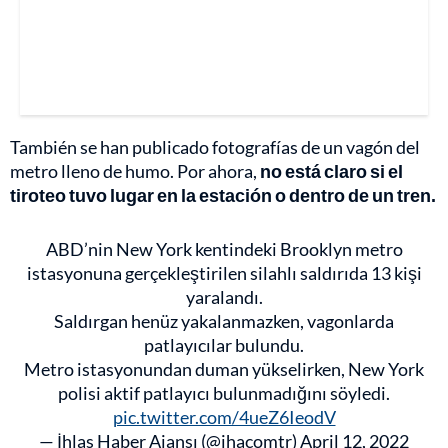
También se han publicado fotografías de un vagón del
metro lleno de humo. Por ahora,
no está claro si el
tiroteo tuvo lugar en la estación o dentro de un tren.
ABD’nin New York kentindeki Brooklyn metro
istasyonuna gerçekleştirilen silahlı saldırıda 13 kişi
yaralandı.
Saldırgan henüz yakalanmazken, vagonlarda
patlayıcılar bulundu.
Metro istasyonundan duman yükselirken, New York
polisi aktif patlayıcı bulunmadığını söyledi.
pic.twitter.com/4ueZ6IeodV
— İhlas Haber Ajansı (@ihacomtr)
April 12, 2022