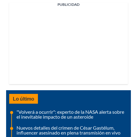
PUBLICIDAD
Lo último
"Volverá a ocurrir": experto de la NASA alerta sobre
el inevitable impacto de un asteroide
Nuevos detalles del crimen de César Gastélum,
influencer asesinado en plena transmisión en vivo