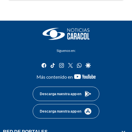
Síguenos en:
facebook
tiktok
instagram
twitter
whatsapp
google
youtube-
Más contenido en
footer
Descarga nuestra app en
Descarga nuestra app en
RED DE PORTALES