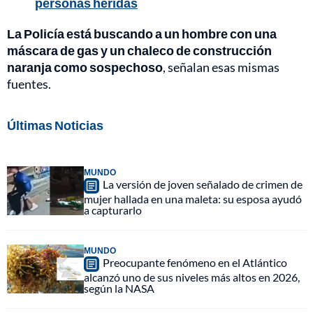
personas heridas
La Policía está buscando a un hombre con una
máscara de gas y un chaleco de construcción
naranja como sospechoso
, señalan esas mismas
fuentes.
Últimas Noticias
MUNDO
La versión de joven señalado de crimen de
mujer hallada en una maleta: su esposa ayudó
a capturarlo
MUNDO
Preocupante fenómeno en el Atlántico
alcanzó uno de sus niveles más altos en 2026,
según la NASA