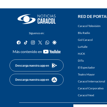
RED DE PORTA
Caracol Televisión
Blu Radio
Síguenos en:
Gol Caracol
facebook
tiktok
instagram
twitter
whatsapp
google
La Kalle
youtube-
Más contenido en
HJCK
footer
DiTu
Descarga nuestra app en
El Espectador
Teatro Mayor
Descarga nuestra app en
Caracol Internacional
Caracol Corporativo
Caracol Next