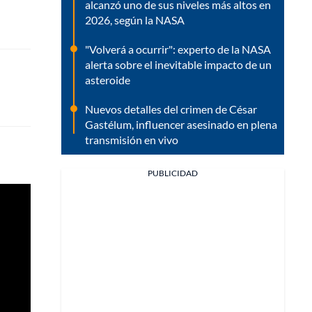
alcanzó uno de sus niveles más altos en
2026, según la NASA
"Volverá a ocurrir": experto de la NASA
alerta sobre el inevitable impacto de un
asteroide
Nuevos detalles del crimen de César
Gastélum, influencer asesinado en plena
transmisión en vivo
PUBLICIDAD