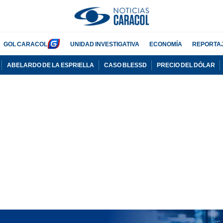
GOL CARACOL
UNIDAD INVESTIGATIVA
ECONOMÍA
REPORTA
ABELARDO DE LA ESPRIELLA
CASO BLESSD
PRECIO DEL DÓLAR
PUBLICIDAD