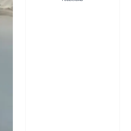
Facebook
X
Whatsapp
Copiar enlace
Telegram
LinkedIn