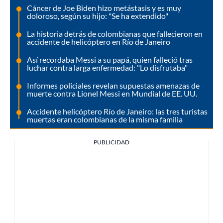
Cáncer de Joe Biden hizo metástasis y es muy
doloroso, según su hijo: "Se ha extendido"
La historia detrás de colombianas que fallecieron en
accidente de helicóptero en Río de Janeiro
Así recordaba Messi a su papá, quien falleció tras
luchar contra larga enfermedad: "Lo disfrutaba"
Informes policiales revelan supuestas amenazas de
muerte contra Lionel Messi en Mundial de EE. UU.
Accidente helicóptero Río de Janeiro: las tres turistas
muertas eran colombianas de la misma familia
PUBLICIDAD