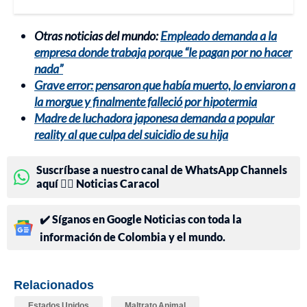
Otras noticias del mundo:
Empleado demanda a la
empresa donde trabaja porque “le pagan por no hacer
nada”
Grave error: pensaron que había muerto, lo enviaron a
la morgue y finalmente falleció por hipotermia
Madre de luchadora japonesa demanda a popular
reality al que culpa del suicidio de su hija
Suscríbase a nuestro canal de WhatsApp Channels
aquí 👉🏻 Noticias Caracol
✔️ Síganos en Google Noticias con toda la
información de Colombia y el mundo.
Relacionados
Estados Unidos
Maltrato Animal