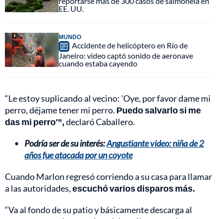
reportarse más de 300 casos de salmonela en
EE. UU.
MUNDO
Accidente de helicóptero en Río de
Janeiro: video captó sonido de aeronave
cuando estaba cayendo
“Le estoy suplicando al vecino: 'Oye, por favor dame mi
perro, déjame tener mi perro.
Puedo salvarlo si me
das mi perro'”,
declaró Caballero.
Podría ser de su interés:
Angustiante video: niña de 2
años fue atacada por un coyote
Cuando Marlon regresó corriendo a su casa para llamar
a las autoridades,
escuchó varios disparos más.
“Va al fondo de su patio y básicamente descarga al