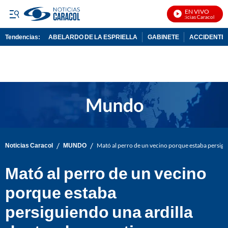
EN VIVO
Noticias Caracol En Vi
Tendencias:
ABELARDO DE LA ESPRIELLA
GABINETE
ACCIDENTE 
PUBLICIDAD
/
/
Noticias Caracol
MUNDO
Mató al perro de un vecino porque estaba persigui
Mató al perro de un vecino
porque estaba
persiguiendo una ardilla