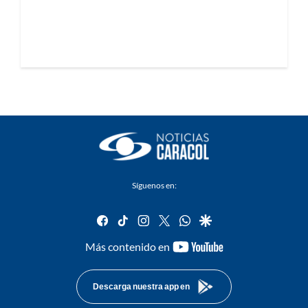
Síguenos en:
facebook
tiktok
instagram
twitter
whatsapp
google
youtube-
Más contenido en
footer
Descarga nuestra app en