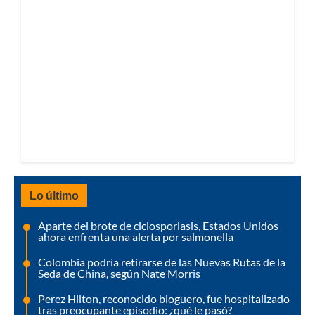
Lo último
Aparte del brote de ciclosporiasis, Estados Unidos
ahora enfrenta una alerta por salmonella
Colombia podría retirarse de las Nuevas Rutas de la
Seda de China, según Nate Morris
Perez Hilton, reconocido bloguero, fue hospitalizado
tras preocupante episodio: ¿qué le pasó?