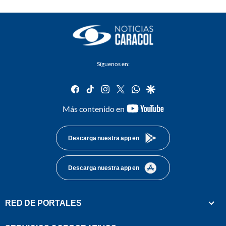
Síguenos en:
facebook
tiktok
instagram
twitter
whatsapp
google
youtube-
Más contenido en
footer
Descarga nuestra app en
Descarga nuestra app en
RED DE PORTALES