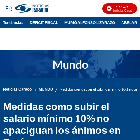
EN VIVO
Noticias Caracol En V
Tendencias:
DÉFICIT FISCAL
MURIÓ ALFONSO LIZARAZO
ABELARDO
PUBLICIDAD
/
/
Noticias Caracol
MUNDO
Medidas como subir el salario mínimo 10% no apa
Medidas como subir el
salario mínimo 10% no
apaciguan los ánimos en