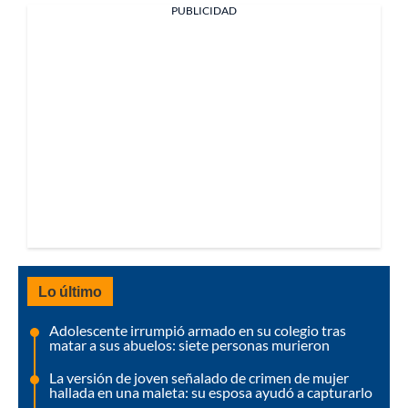
PUBLICIDAD
Lo último
Adolescente irrumpió armado en su colegio tras
matar a sus abuelos: siete personas murieron
La versión de joven señalado de crimen de mujer
hallada en una maleta: su esposa ayudó a capturarlo