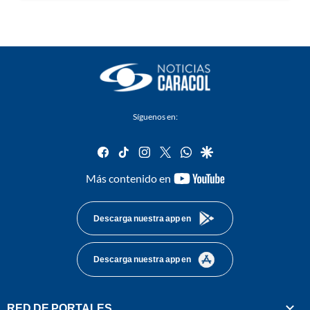
Síguenos en:
facebook
tiktok
instagram
twitter
whatsapp
google
youtube-
Más contenido en
footer
Descarga nuestra app en
Descarga nuestra app en
RED DE PORTALES