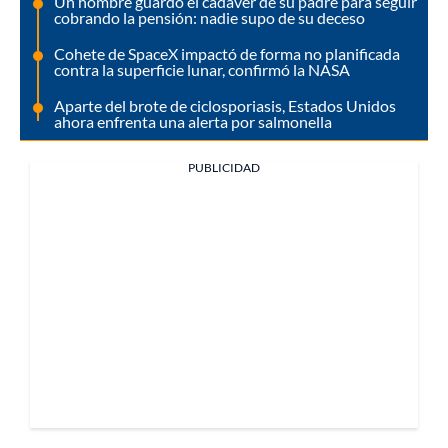
Un hombre guardó el cadáver de su padre para seguir
cobrando la pensión: nadie supo de su deceso
Cohete de SpaceX impactó de forma no planificada
contra la superficie lunar, confirmó la NASA
Aparte del brote de ciclosporiasis, Estados Unidos
ahora enfrenta una alerta por salmonella
PUBLICIDAD