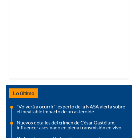
Lo último
"Volverá a ocurrir": experto de la NASA alerta sobre
el inevitable impacto de un asteroide
Nuevos detalles del crimen de César Gastélum,
influencer asesinado en plena transmisión en vivo