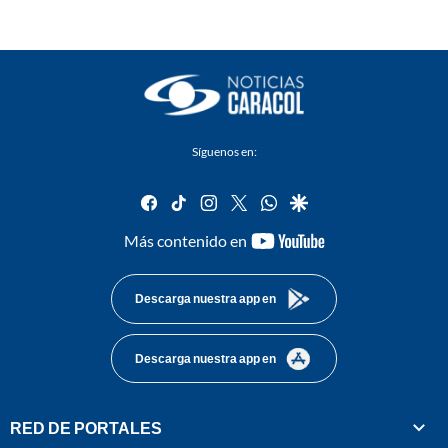
Síguenos en:
facebook
tiktok
instagram
twitter
whatsapp
google
youtube-
Más contenido en
footer
Descarga nuestra app en
Descarga nuestra app en
RED DE PORTALES