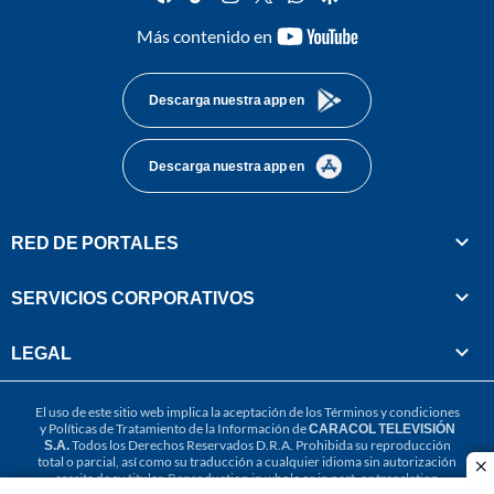
youtube-
Más contenido en
footer
Descarga nuestra app en
Descarga nuestra app en
RED DE PORTALES
SERVICIOS CORPORATIVOS
LEGAL
El uso de este sitio web implica la aceptación de los
Términos y condiciones
y
Políticas de Tratamiento de la Información
de
CARACOL TELEVISIÓN
S.A.
Todos los Derechos Reservados D.R.A. Prohibida su reproducción
total o parcial, así como su traducción a cualquier idioma sin autorización
cl
escrita de su titular. Reproduction in whole or in part, or translation