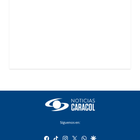
Síguenos en:
facebook
tiktok
instagram
twitter
whatsapp
google