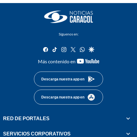
Síguenos en:
facebook
tiktok
instagram
twitter
whatsapp
google
youtube-
Más contenido en
footer
Descarga nuestra app en
Descarga nuestra app en
RED DE PORTALES
SERVICIOS CORPORATIVOS