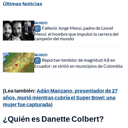
Últimas Noticias
MUNDO
Falleció Jorge Messi, padre de Lionel
Messi: el hombre que impulsó la carrera del
campeón del mundo
MUNDO
Reportan temblor de magnitud 4,8 en
Ecuador: se sintió en municipios de Colombia
(Lea también:
Adán Manzano, presentador de 27
años, murió mientras cubría el Super Bowl: una
mujer fue capturada)
¿Quién es Danette Colbert?