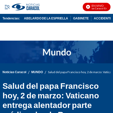
EN VIVO
Noticias Caracol En Vivo
Tendencias:
ABELARDO DE LA ESPRIELLA
GABINETE
ACCIDENTE 
PUBLICIDAD
/
/
Noticias Caracol
MUNDO
Salud del papa Francisco hoy, 2 de marzo: Vatic
Salud del papa Francisco
hoy, 2 de marzo: Vaticano
entrega alentador parte