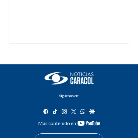
Síguenos en:
facebook
tiktok
instagram
twitter
whatsapp
google
youtube-
Más contenido en
footer