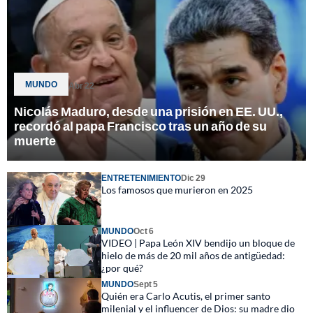
MUNDO
Abr 22
Nicolás Maduro, desde una prisión en EE. UU.,
recordó al papa Francisco tras un año de su
muerte
ENTRETENIMIENTO
Dic 29
Los famosos que murieron en 2025
MUNDO
Oct 6
VIDEO | Papa León XIV bendijo un bloque de
hielo de más de 20 mil años de antigüedad:
¿por qué?
MUNDO
Sept 5
Quién era Carlo Acutis, el primer santo
milenial y el influencer de Dios: su madre dio