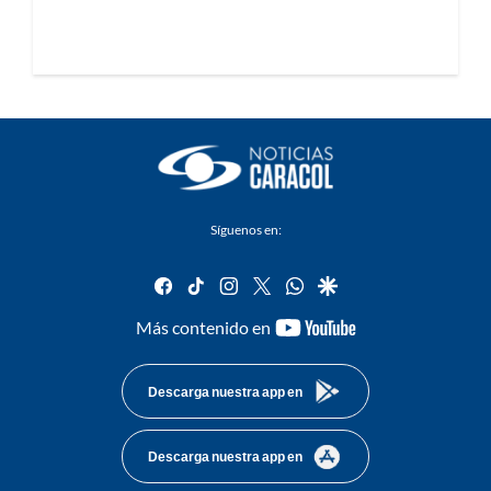
Síguenos en:
facebook
tiktok
instagram
twitter
whatsapp
google
youtube-
Más contenido en
footer
Descarga nuestra app en
Descarga nuestra app en