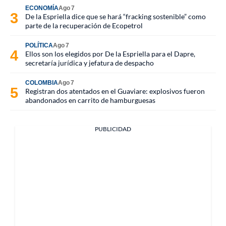
ECONOMÍA
Ago 7
De la Espriella dice que se hará “fracking sostenible” como
parte de la recuperación de Ecopetrol
POLÍTICA
Ago 7
Ellos son los elegidos por De la Espriella para el Dapre,
secretaría jurídica y jefatura de despacho
COLOMBIA
Ago 7
Registran dos atentados en el Guaviare: explosivos fueron
abandonados en carrito de hamburguesas
PUBLICIDAD