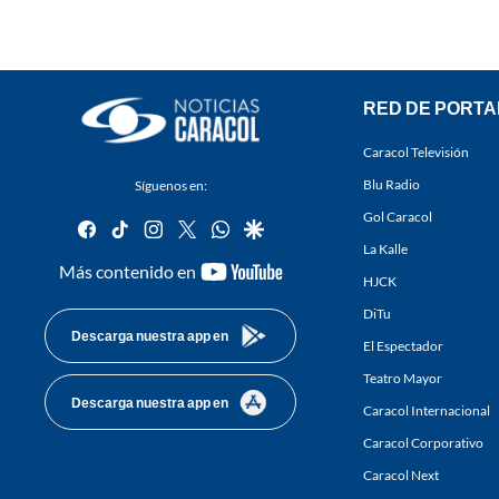
RED DE PORTA
Caracol Televisión
Blu Radio
Síguenos en:
Gol Caracol
facebook
tiktok
instagram
twitter
whatsapp
google
La Kalle
youtube-
Más contenido en
HJCK
footer
DiTu
Descarga nuestra app en
El Espectador
Teatro Mayor
Descarga nuestra app en
Caracol Internacional
Caracol Corporativo
Caracol Next