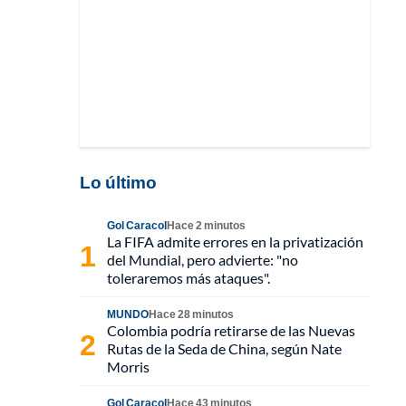
Lo último
Gol Caracol
Hace 2 minutos
La FIFA admite errores en la privatización
del Mundial, pero advierte: "no
toleraremos más ataques".
MUNDO
Hace 28 minutos
Colombia podría retirarse de las Nuevas
Rutas de la Seda de China, según Nate
Morris
Gol Caracol
Hace 43 minutos