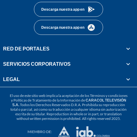
Descarga nuestra app en
Descarga nuestra app en
RED DE PORTALES
SERVICIOS CORPORATIVOS
LEGAL
El uso de este sitio web implica la aceptación de los
Términos y condiciones
y
Políticas de Tratamiento de la Información
de
CARACOL TELEVISIÓN
S.A.
Todos los Derechos Reservados D.R.A. Prohibida su reproducción
total o parcial, así como su traducción a cualquier idioma sin autorización
escrita de su titular. Reproduction in whole or in part, or translation
without written permission is prohibited. All rights reserved 2025.
MIEMBRO DE: