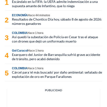
Escándalo en la FIFA: la UEFA admite indemnización a una
supuesta amante de Infantino, que lo niega
ECONOMÍA
Hace 44 minutos
Resultados de Chontico Día hoy, sábado 8 de agosto de 2026:
números ganadores
COLOMBIA
Hace 1 hora
Así quedó la subestación de Policía en Cesar tras el ataque
con drones que dejó un uniformado muerto
Gol Caracol
Hace 1 hora
Exarquero del Junior de Barranquilla sufrió grave accidente
de tránsito, pero acabó detenido
COLOMBIA
Hace 1 hora
Cárcel para ‘el más buscado’ por daño ambiental: señalado de
explotación de oro en Parque Farallones
PUBLICIDAD