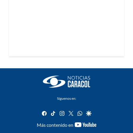
Síguenos en:
facebook
tiktok
instagram
twitter
whatsapp
google
youtube-
Más contenido en
footer