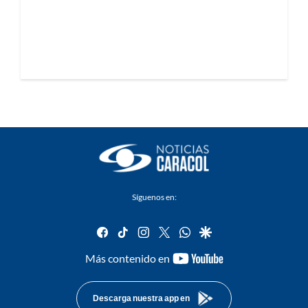
Síguenos en:
facebook
tiktok
instagram
twitter
whatsapp
google
youtube-
Más contenido en
footer
Descarga nuestra app en