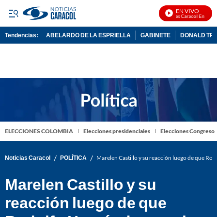
EN VIVO
Noticias Caracol En Vivo
Tendencias:
ABELARDO DE LA ESPRIELLA
GABINETE
DONALD TR
PUBLICIDAD
ELECCIONES COLOMBIA
Elecciones presidenciales
Elecciones Congreso
/
/
Noticias Caracol
POLÍTICA
Marelen Castillo y su reacción luego de que Rod
Marelen Castillo y su
reacción luego de que