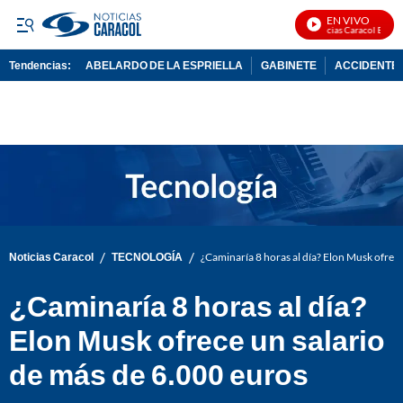
EN VIVO
Noticias Caracol En Vivo
Tendencias:
ABELARDO DE LA ESPRIELLA
GABINETE
ACCIDENTE 
PUBLICIDAD
/
/
Noticias Caracol
TECNOLOGÍA
¿Caminaría 8 horas al día? Elon Musk ofrec
¿Caminaría 8 horas al día?
Elon Musk ofrece un salario
de más de 6.000 euros