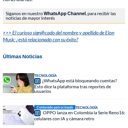
Síganos en nuestro
WhatsApp Channel
, para recibir las
noticias de mayor interés
>>> El curioso significado del nombre y apellido de Elon
Musk: ¿está relacionado con su éxito?
Últimas Noticias
TECNOLOGÍA
¿WhatsApp está bloqueando cuentas?
Esto dice la plataforma tras reportes de
usuarios
Contenido patrocinado
TECNOLOGÍA
OPPO lanza en Colombia la Serie Reno16:
celulares con IA y cámara retro