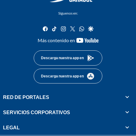
Síguenos en:
facebook
tiktok
instagram
twitter
whatsapp
google
youtube-
Más contenido en
footer
Descarga nuestra app en
Descarga nuestra app en
RED DE PORTALES
SERVICIOS CORPORATIVOS
LEGAL