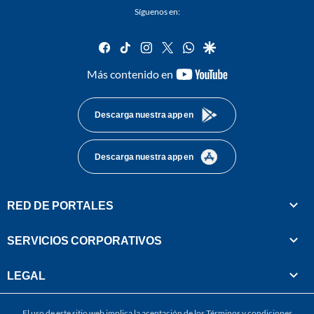
Síguenos en:
facebook
tiktok
instagram
twitter
whatsapp
google
youtube-
Más contenido en
footer
Descarga nuestra app en
Descarga nuestra app en
RED DE PORTALES
SERVICIOS CORPORATIVOS
LEGAL
El uso de este sitio web implica la aceptación de los
Términos y condiciones