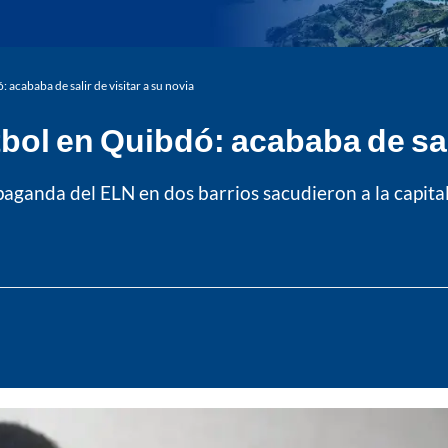
 acababa de salir de visitar a su novia
ol en Quibdó: acababa de sali
opaganda del ELN en dos barrios sacudieron a la capita