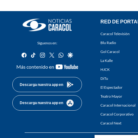
RED DE PORTA
Caracol Televisión
Blu Radio
Síguenos en:
Gol Caracol
facebook
tiktok
instagram
twitter
whatsapp
google
La Kalle
youtube-
Más contenido en
HJCK
footer
DiTu
Descarga nuestra app en
El Espectador
Teatro Mayor
Descarga nuestra app en
Caracol Internacional
Caracol Corporativo
Caracol Next