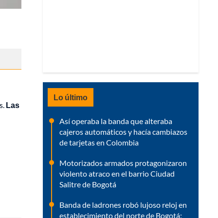
Lo último
s.
Las
Así operaba la banda que alteraba
cajeros automáticos y hacía cambiazos
de tarjetas en Colombia
Motorizados armados protagonizaron
violento atraco en el barrio Ciudad
Salitre de Bogotá
Banda de ladrones robó lujoso reloj en
establecimiento del norte de Bogotá: