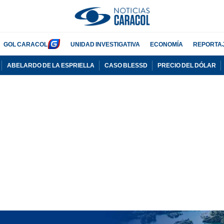
GOL CARACOL
UNIDAD INVESTIGATIVA
ECONOMÍA
REPORTA
ABELARDO DE LA ESPRIELLA
CASO BLESSD
PRECIO DEL DÓLAR
PUBLICIDAD