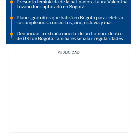
Presunto feminicida de la patinadora Laura Valentina
Lozano fue capturado en Bogotá
Planes gratuitos que habrá en Bogotá para celebrar
su cumpleaños: conciertos, cine, ciclovía y más
Denuncian la extraña muerte de un hombre dentro
de URI de Bogotá: familiares señala irregularidades
PUBLICIDAD