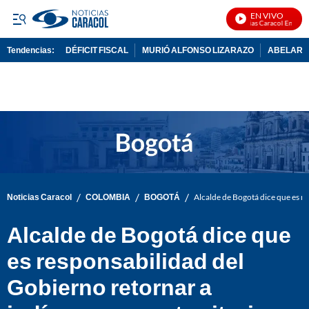
EN VIVO
Noticias Caracol En Vivo
Tendencias:
DÉFICIT FISCAL
MURIÓ ALFONSO LIZARAZO
ABELARDO
PUBLICIDAD
/
/
/
Noticias Caracol
COLOMBIA
BOGOTÁ
Alcalde de Bogotá dice que es re
Alcalde de Bogotá dice que
es responsabilidad del
Gobierno retornar a