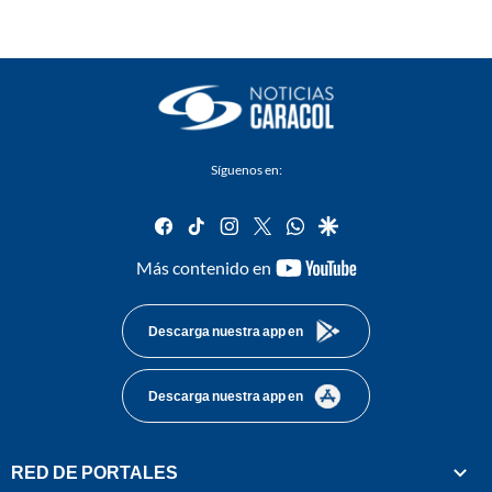
Síguenos en:
facebook
tiktok
instagram
twitter
whatsapp
google
youtube-
Más contenido en
footer
Descarga nuestra app en
Descarga nuestra app en
RED DE PORTALES