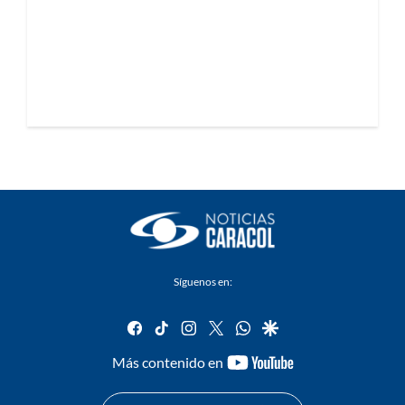
Síguenos en:
facebook
tiktok
instagram
twitter
whatsapp
google
youtube-
Más contenido en
footer