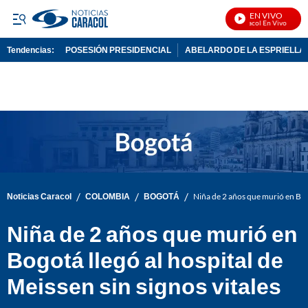
EN VIVO
Noticias Caracol En Vivo
Tendencias:
POSESIÓN PRESIDENCIAL
ABELARDO DE LA ESPRIELLA
PUBLICIDAD
/
/
/
Noticias Caracol
COLOMBIA
BOGOTÁ
Niña de 2 años que murió en Bogo
Niña de 2 años que murió en
Bogotá llegó al hospital de
Meissen sin signos vitales