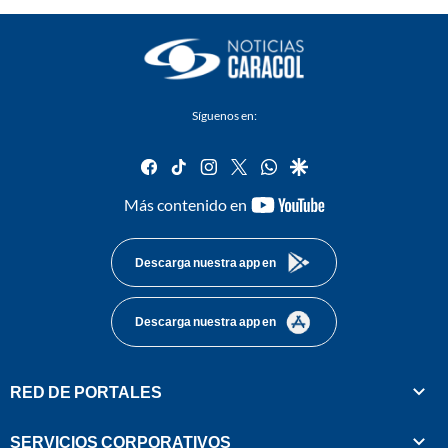
Síguenos en:
facebook
tiktok
instagram
twitter
whatsapp
google
youtube-
Más contenido en
footer
Descarga nuestra app en
Descarga nuestra app en
RED DE PORTALES
SERVICIOS CORPORATIVOS