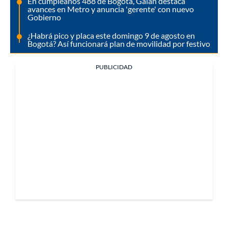
En cumpleaños 488 de Bogotá, Galán destaca
avances en Metro y anuncia 'gerente' con nuevo
Gobierno
¿Habrá pico y placa este domingo 9 de agosto en
Bogotá? Así funcionará plan de movilidad por festivo
PUBLICIDAD