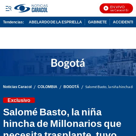
EN VIVO
Noticias Caracol En Vivo
Tendencias:
ABELARDO DE LA ESPRIELLA
GABINETE
ACCIDENTE 
PUBLICIDAD
/
/
/
Noticias Caracol
COLOMBIA
BOGOTÁ
Salomé Basto, la niña hincha de 
Exclusivo
Salomé Basto, la niña
hincha de Millonarios que
necesita trasplante, tuvo