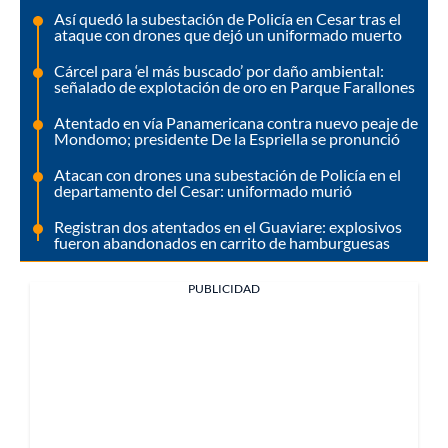
Así quedó la subestación de Policía en Cesar tras el
ataque con drones que dejó un uniformado muerto
Cárcel para ‘el más buscado’ por daño ambiental:
señalado de explotación de oro en Parque Farallones
Atentado en vía Panamericana contra nuevo peaje de
Mondomo; presidente De la Espriella se pronunció
Atacan con drones una subestación de Policía en el
departamento del Cesar: uniformado murió
Registran dos atentados en el Guaviare: explosivos
fueron abandonados en carrito de hamburguesas
PUBLICIDAD