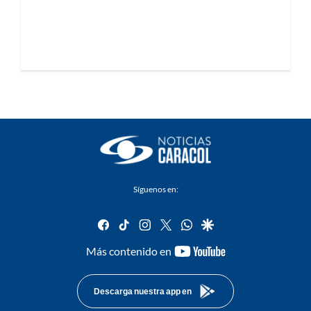
Síguenos en:
facebook
tiktok
instagram
twitter
whatsapp
google
youtube-
Más contenido en
footer
Descarga nuestra app en