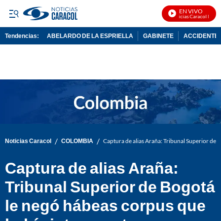
EN VIVO
Noticias Caracol En Vivo
Tendencias:
ABELARDO DE LA ESPRIELLA
GABINETE
ACCIDENTE 
PUBLICIDAD
/
/
Noticias Caracol
COLOMBIA
Captura de alias Araña: Tribunal Superior de 
Captura de alias Araña:
Tribunal Superior de Bogotá
le negó hábeas corpus que