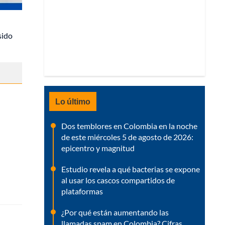
sido
Lo último
Dos temblores en Colombia en la noche
de este miércoles 5 de agosto de 2026:
epicentro y magnitud
Estudio revela a qué bacterias se expone
al usar los cascos compartidos de
plataformas
¿Por qué están aumentando las
llamadas spam en Colombia? Cifras,