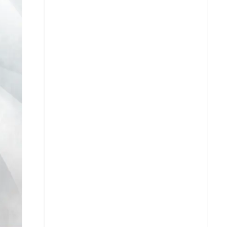
Facebook
X
Whatsapp
Copiar enlace
Telegram
LinkedIn