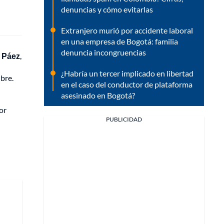
denuncias y cómo evitarlas
Extranjero murió por accidente laboral
en una empresa de Bogotá: familia
denuncia incongruencias
z Páez
,
¿Habría un tercer implicado en libertad
bre.
en el caso del conductor de plataforma
asesinado en Bogotá?
or
PUBLICIDAD