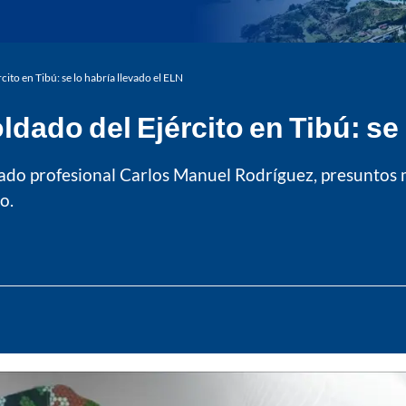
ito en Tibú: se lo habría llevado el ELN
ado del Ejército en Tibú: se 
ldado profesional Carlos Manuel Rodríguez, presuntos 
o.