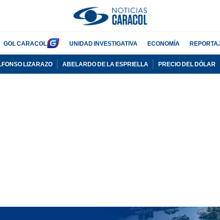
GOL CARACOL
UNIDAD INVESTIGATIVA
ECONOMÍA
REPORTA
LFONSO LIZARAZO
ABELARDO DE LA ESPRIELLA
PRECIO DEL DÓLAR
PUBLICIDAD