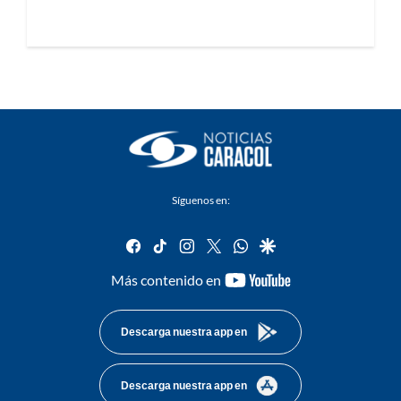
Síguenos en:
facebook
tiktok
instagram
twitter
whatsapp
google
youtube-
Más contenido en
footer
Descarga nuestra app en
Descarga nuestra app en