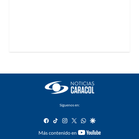
Síguenos en:
facebook
tiktok
instagram
twitter
whatsapp
google
youtube-
Más contenido en
footer