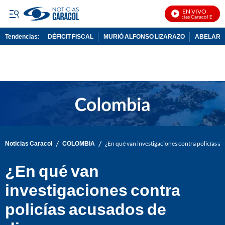
EN VIVO
Noticias Caracol En Vivo
Tendencias:
DÉFICIT FISCAL
MURIÓ ALFONSO LIZARAZO
ABELARDO
PUBLICIDAD
/
/
Noticias Caracol
COLOMBIA
¿En qué van investigaciones contra policías a
¿En qué van
investigaciones contra
policías acusados de