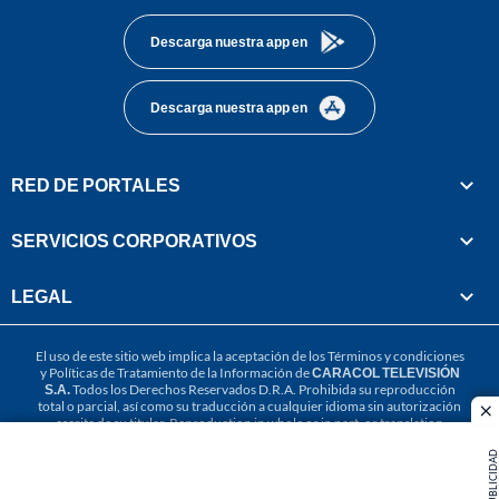
Descarga nuestra app en
Descarga nuestra app en
RED DE PORTALES
SERVICIOS CORPORATIVOS
LEGAL
El uso de este sitio web implica la aceptación de los
Términos y condiciones
y
Políticas de Tratamiento de la Información
de
CARACOL TELEVISIÓN
S.A.
Todos los Derechos Reservados D.R.A. Prohibida su reproducción
total o parcial, así como su traducción a cualquier idioma sin autorización
cl
escrita de su titular. Reproduction in whole or in part, or translation
without written permission is prohibited. All rights reserved 2025.
PUBLICIDAD
MIEMBRO DE: